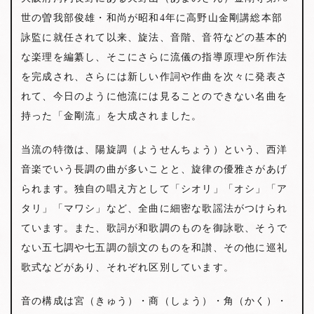
世の曽我部俊雄・和尚が昭和4年に高野山金剛講総本部
詠監に就任されて以来、旋法、音階、音符などの基本的
な楽理を編纂し、そこにさらに流儀の指導原理や所作法
を完成され、さらには新しい作詞や作曲を次々に発表さ
れて、今日のように他流には見ることのできない名曲を
持った「金剛流」を大成されました。
当流の特徴は、陽旋調（ようせんちょう）という、西洋
音楽でいう長調の曲が多いことと、旋律の優雅さがあげ
られます。独自の唱え方として「シオリ」「オシ」「ア
タリ」「マワシ」など、全曲に細密な歌謡法がつけられ
ています。また、歌詞が和歌調のものを御詠歌、そうで
ない五七調や七五調の韻文のものを和讃、その他に巡礼
歌式などがあり、それぞれ区別しています。
音の構成は宮（きゅう）・商（しょう）・角（かく）・