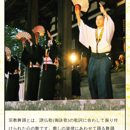
宗教舞踊とは、讃仏歌(御詠歌)の歌詞に合わして振り付
けられた心の舞です。癒しの旋律にあわせて踊る舞踊