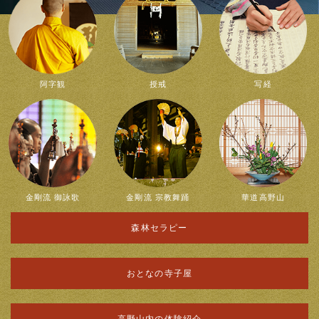
阿字観
授戒
写経
金剛流 御詠歌
金剛流 宗教舞踊
華道高野山
森林セラピー
おとなの寺子屋
高野山内の体験紹介