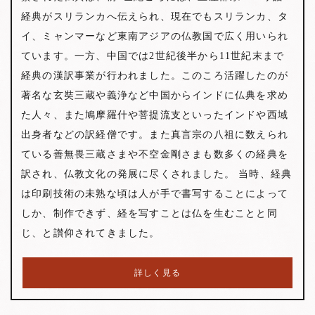
経典がスリランカへ伝えられ、現在でもスリランカ、タ
イ、ミャンマーなど東南アジアの仏教国で広く用いられ
ています。一方、中国では2世紀後半から11世紀末まで
経典の漢訳事業が行われました。このころ活躍したのが
著名な玄奘三蔵や義浄など中国からインドに仏典を求め
た人々、また鳩摩羅什や菩提流支といったインドや西域
出身者などの訳経僧です。また真言宗の八祖に数えられ
ている善無畏三蔵さまや不空金剛さまも数多くの経典を
訳され、仏教文化の発展に尽くされました。 当時、経典
は印刷技術の未熟な頃は人が手で書写することによって
しか、制作できず、経を写すことは仏を生むことと同
じ、と讃仰されてきました。
詳しく見る