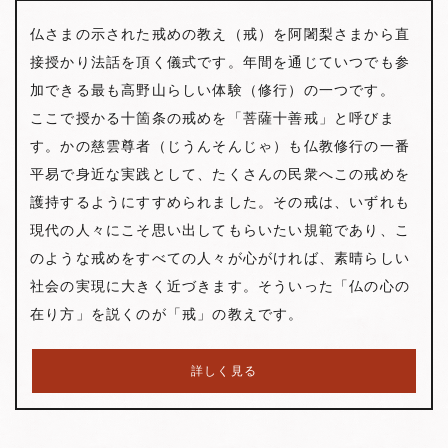
仏さまの示された戒めの教え（戒）を阿闍梨さまから直
接授かり法話を頂く儀式です。年間を通じていつでも参
加できる最も高野山らしい体験（修行）の一つです。
ここで授かる十箇条の戒めを「菩薩十善戒」と呼びま
す。かの慈雲尊者（じうんそんじゃ）も仏教修行の一番
平易で身近な実践として、たくさんの民衆へこの戒めを
護持するようにすすめられました。その戒は、いずれも
現代の人々にこそ思い出してもらいたい規範であり、こ
のような戒めをすべての人々が心がければ、素晴らしい
社会の実現に大きく近づきます。そういった「仏の心の
在り方」を説くのが「戒」の教えです。
詳しく見る