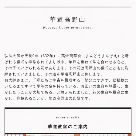
華道高野山
Koyasan flower arrangement
弘法大師が天長9年（832年）に萬燈萬華会（まんどうまんげえ）と呼
ばれる儀式を奉修されてより以来、年月を重ねて掌を合わせる心と、
その手でいけられる花があります。その花は高野山の儀式とともに洗
練されていきました。その道を華道高野山と称します。
お大師さまは、「私たちは宇宙を構成する一部分にすぎず、動植物に
いたるまですべて平等の命を持っている。お互いの生命を尊重し、生
かし合うことが大切である」と教えられました。花の生命を最高に生
かし、見極めることが、華道高野山の真髄です。
01
experience
華道教室のご案内