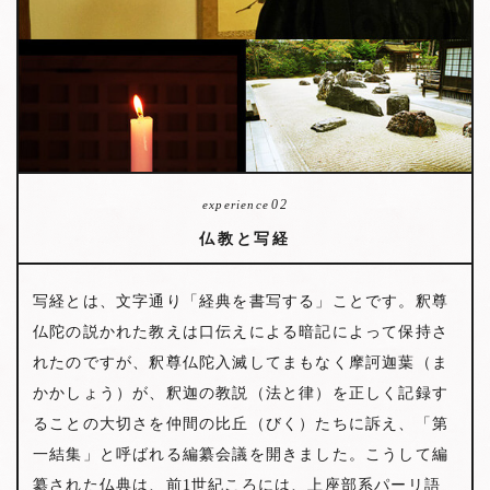
02
experience
仏教と写経
写経とは、文字通り「経典を書写する」ことです。釈尊
仏陀の説かれた教えは口伝えによる暗記によって保持さ
れたのですが、釈尊仏陀入滅してまもなく摩訶迦葉（ま
かかしょう）が、釈迦の教説（法と律）を正しく記録す
ることの大切さを仲間の比丘（びく）たちに訴え、「第
一結集」と呼ばれる編纂会議を開きました。こうして編
纂された仏典は、前1世紀ころには、上座部系パーリ語