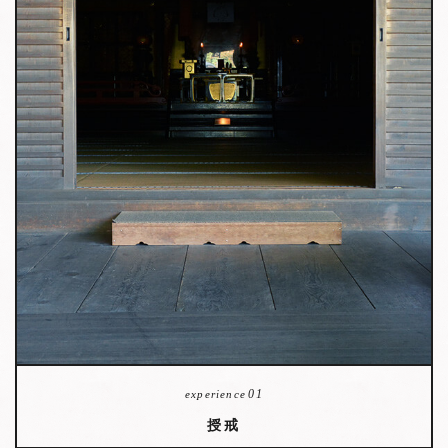
01
experience
授戒