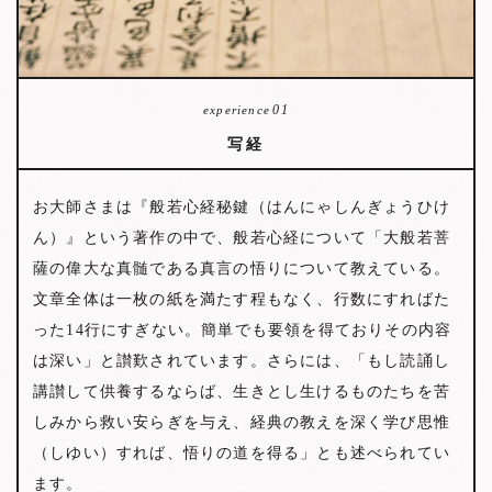
01
experience
写経
お大師さまは『般若心経秘鍵（はんにゃしんぎょうひけ
ん）』という著作の中で、般若心経について「大般若菩
薩の偉大な真髄である真言の悟りについて教えている。
文章全体は一枚の紙を満たす程もなく、行数にすればた
った14行にすぎない。簡単でも要領を得ておりその内容
は深い」と讃歎されています。さらには、「もし読誦し
講讃して供養するならば、生きとし生けるものたちを苦
しみから救い安らぎを与え、経典の教えを深く学び思惟
（しゆい）すれば、悟りの道を得る」とも述べられてい
ます。