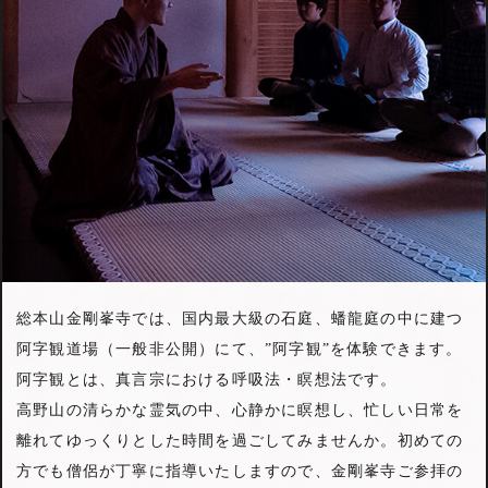
総本山金剛峯寺では、国内最大級の石庭、蟠龍庭の中に建つ
阿字観道場（一般非公開）にて、”阿字観”を体験できます。
阿字観とは、真言宗における呼吸法・瞑想法です。
高野山の清らかな霊気の中、心静かに瞑想し、忙しい日常を
離れてゆっくりとした時間を過ごしてみませんか。初めての
方でも僧侶が丁寧に指導いたしますので、金剛峯寺ご参拝の