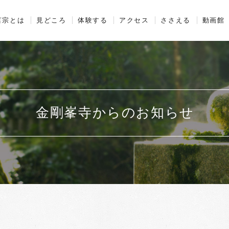
山金剛峯寺
言宗とは
見どころ
体験する
アクセス
ささえる
動画館
金剛峯寺からのお知らせ