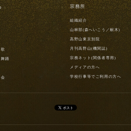
る
宗務所
組織紹介
山林部(森へいこう／献木)
高野山東京別院
月刊高野山(機関誌)
詠歌
宗務ネット(関係者専用)
教舞踊
メディアの方へ
山
学校行事等でご利用の方へ
修会