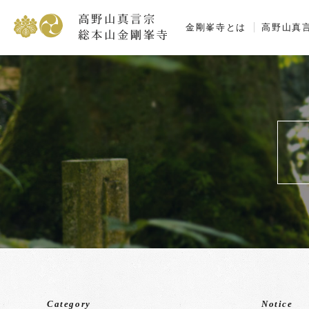
高野山真言宗 総本
金剛峯寺とは
高野山真
Category
Notice