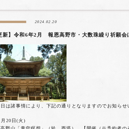
2024.02.20
0更新】令和6年2月 報恩高野市・大数珠繰り祈願会ほ
～21日は諸事情により、下記の通りとなりますのでお知ら
月20日(火)
高野山「青空瞑想」（於 西塔） 【開催（※予約者の