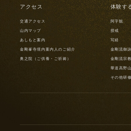
アクセス
体験す
交通アクセス
阿字観
山内マップ
授戒
あしもと案内
写経
金剛峯寺境内案内人のご紹介
金剛流御
奥之院（ご供養・ご祈祷）
金剛流宗
華道高野
その他研