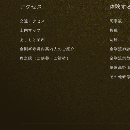
アクセス
体験す
交通アクセス
阿字観
山内マップ
授戒
あしもと案内
写経
金剛峯寺境内案内人のご紹介
金剛流御
奥之院（ご供養・ご祈祷）
金剛流宗
華道高野
その他研