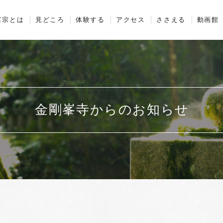
山金剛峯寺
言宗とは
見どころ
体験する
アクセス
ささえる
動画館
金剛峯寺からのお知らせ