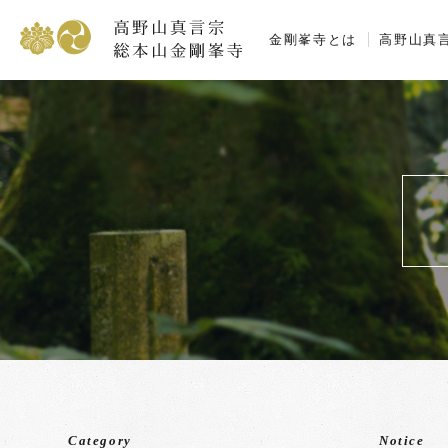
高野山真言宗 総本
金剛峯寺とは
高野山真
Category
Notice