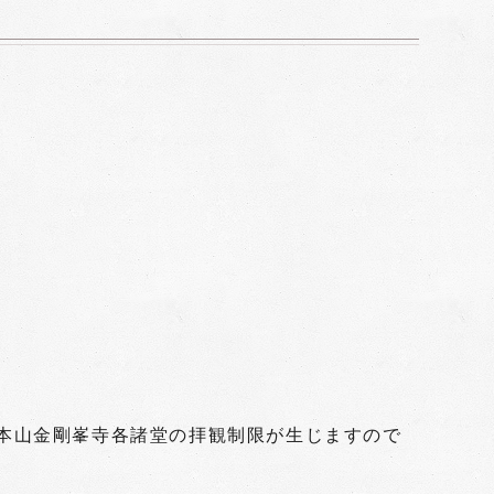
総本山金剛峯寺各諸堂の拝観制限が生じますので