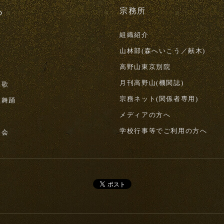
る
宗務所
組織紹介
山林部(森へいこう／献木)
高野山東京別院
月刊高野山(機関誌)
詠歌
宗務ネット(関係者専用)
教舞踊
メディアの方へ
山
学校行事等でご利用の方へ
修会