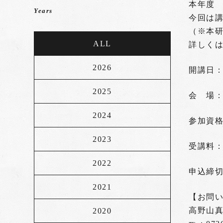
本年度
Years
今回は
（※本
ALL
詳しく
2026
開講日：令
2025
会 場
2024
参加資
2023
受講料：
2022
申込締切
2021
【お問
高野山
2020