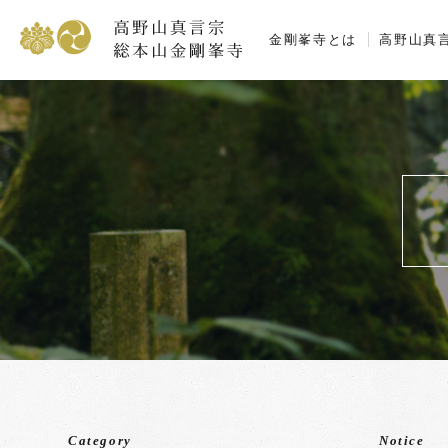
高野山真言宗 総本
金剛峯寺とは
高野山真
Category
Notice