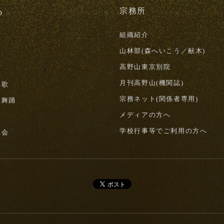
る
宗務所
組織紹介
山林部(森へいこう／献木)
高野山東京別院
月刊高野山(機関誌)
詠歌
宗務ネット(関係者専用)
教舞踊
メディアの方へ
山
学校行事等でご利用の方へ
修会