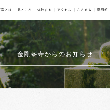
山金剛峯寺
言宗とは
見どころ
体験する
アクセス
ささえる
動画館
金剛峯寺からのお知らせ