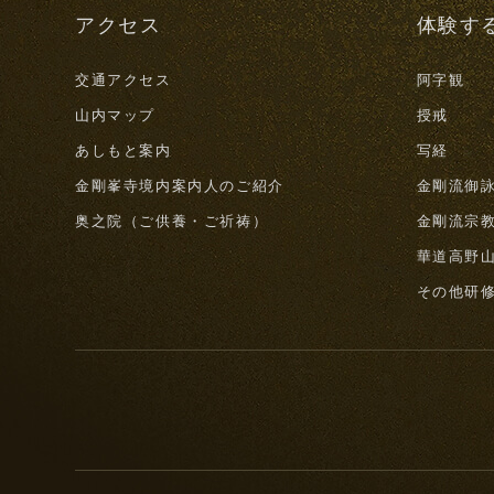
アクセス
体験す
交通アクセス
阿字観
山内マップ
授戒
あしもと案内
写経
金剛峯寺境内案内人のご紹介
金剛流御
奥之院（ご供養・ご祈祷）
金剛流宗
華道高野
その他研