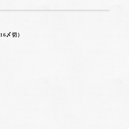
16〆切）