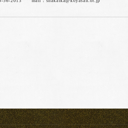
-56-2013 mail：shakaika@koyasan.or.jp